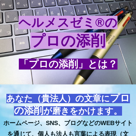
ヘルメスゼミ®の
プロの添削
「プロの添削」とは？
プロ
あなた（貴法人）の文章に
の添削
が磨きをかけます。
ホームページ、SNS、ブログなどのWEBサイト
を通じて、個人も法人も言葉による表現（文