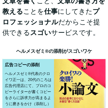
文章を書く
こと、
文章の書き方を
教える
ことを
仕事
にしてきた
プ
ロフェッショナル
だからこそ提
供できる
スゴい
サービスです。
ヘルメスゼミ®の添削がスゴいワケ
広告コピーの添削
ヘルメスゼミ®代表のクロ
イワ正一は、20代のころは
広告代理店にて、プロのコ
ピーライターが書くコピー
をさらに訴求力が高まるよ
うに磨きをかけ（添削し）