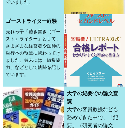
ていました。
ゴーストライター経験
売れっ子「聴き書き（ゴー
スト）ライター」として、
さまざまな経営者や医師の
単行本の執筆に携わってき
ました。巻末には「編集協
力」などとして軌跡を記し
ています。
大学の紀要での論文査
読
大学の客員教授なども
務めてきた中で、「紀
要」（研究者の論文